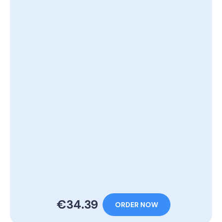
€34.39
ORDER NOW