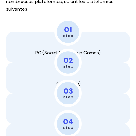
nombreuses plateformes, soient les plateformes
suivantes :
01
step
PC (Social Club / Epic Games)
02
step
PC (Steam)
03
step
PS4
04
step