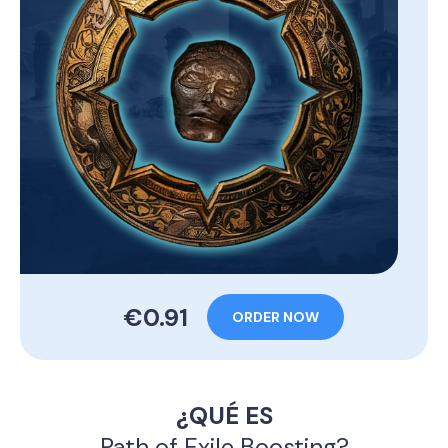
€0.91
ORDER NOW
¿QUÉ ES
Path of Exile Boosting?