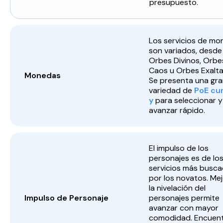
presupuesto.
Los servicios de m
son variados, desde
Orbes Divinos, Orbe
Caos u Orbes Exalt
Monedas
Se presenta una gr
variedad de
PoE cu
y
para seleccionar y
avanzar rápido.
El impulso de los
personajes es de lo
servicios más busc
por los novatos. Me
la nivelación del
Impulso de Personaje
personajes permite
avanzar con mayor
comodidad. Encuen