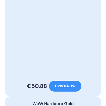
€50.88
ORDER NOW
WoW Hardcore Gold