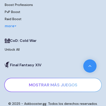
Boost Professions
PvP Boost
Raid Boost
more
CoD: Cold War
Unlock All
Final Fantasy XIV
Comprar Gil
MOSTRAR MÁS JUEGOS
Last Epoch
Mejores Builds
Destiny 2
© 2025 - Askbooster.gg. Todos los derechos reservados.